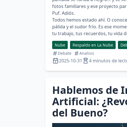
fotos familiares y ese proyecto pa
Puf. Adiós.
Todos hemos estado ahí. O conocem
pálida y el sudor frío. Es ese mom
tu trabajo, tus recuerdos, tu vida 
Nube
Respaldo en La Nube
De
Debate
Analisis
2025-10-31
4 minutos de lect
Hablemos de I
Artificial: ¿R
del Bueno?