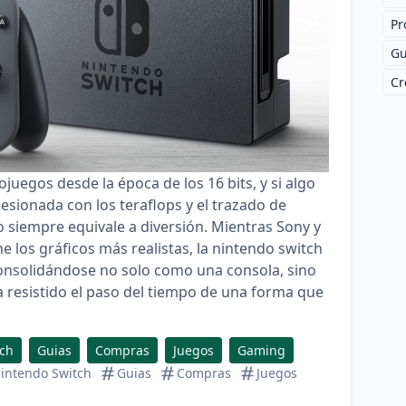
Pr
Gu
Cr
juegos desde la época de los 16 bits, y si algo
esionada con los teraflops y el trazado de
o siempre equivale a diversión. Mientras Sony y
e los gráficos más realistas, la
nintendo switch
onsolidándose no solo como una consola, sino
resistido el paso del tiempo de una forma que
tch
Guias
Compras
Juegos
Gaming
intendo Switch
Guias
Compras
Juegos