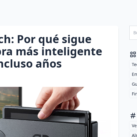
h: Por qué sigue
ra más inteligente
ncluso años
Te
Em
Gu
Fi
Ve
Al