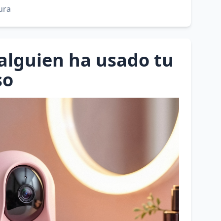
ura
alguien ha usado tu
so