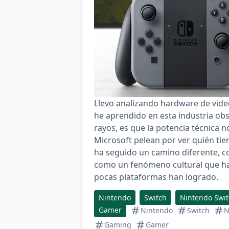
Llevo analizando hardware de video
he aprendido en esta industria obs
rayos, es que la potencia técnica n
Microsoft pelean por ver quién tien
ha seguido un camino diferente, c
como un fenómeno cultural que ha 
pocas plataformas han logrado.
Nintendo
Switch
Nintendo Swi
Gamer
Nintendo
Switch
N
Gaming
Gamer