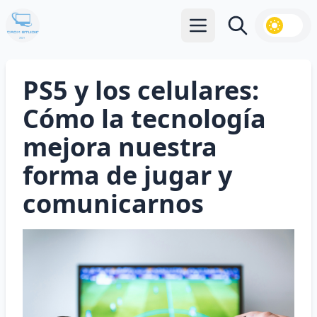
Abrir menú principal
Buscar
PS5 y los celulares:
Cómo la tecnología
mejora nuestra
forma de jugar y
comunicarnos