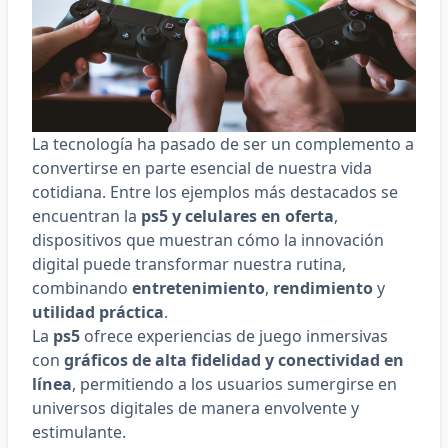
La tecnología ha pasado de ser un complemento a
convertirse en parte esencial de nuestra vida
cotidiana. Entre los ejemplos más destacados se
encuentran la
ps5 y celulares en oferta
,
dispositivos que muestran cómo la innovación
digital puede transformar nuestra rutina,
combinando
entretenimiento
,
rendimiento
y
utilidad práctica
.
La
ps5
ofrece experiencias de juego inmersivas
con
gráficos de alta fidelidad y conectividad en
línea
, permitiendo a los usuarios sumergirse en
universos digitales de manera envolvente y
estimulante.