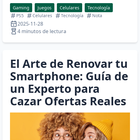
Gaming
Juegos
Celulares
Tecnología
PS5
Celulares
Tecnología
Nota
2025-11-28
4 minutos de lectura
El Arte de Renovar tu
Smartphone: Guía de
un Experto para
Cazar Ofertas Reales