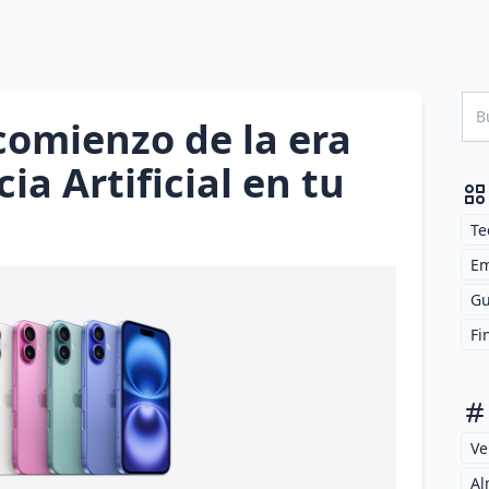
 comienzo de la era
cia Artificial en tu
Te
Em
Gu
Fi
Ve
Al