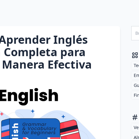
 Aprender Inglés
a Completa para
 Manera Efectiva
Te
Em
Gu
Fi
Ve
Al