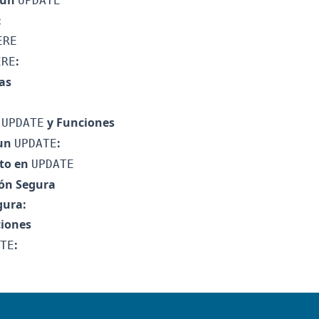
 un
UPDATE
:
ERE
:
ERE
as
y Funciones
UPDATE
un
:
UPDATE
to en
UPDATE
ión Segura
gura:
ciones
:
TE