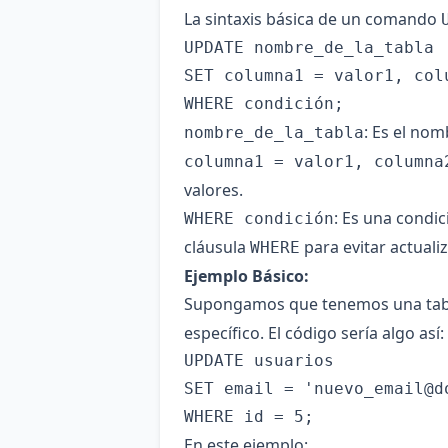
La sintaxis básica de un comando
UPDATE nombre_de_la_tabla

SET columna1 = valor1, col
: Es el nom
nombre_de_la_tabla
columna1 = valor1, columna
valores.
: Es una condic
WHERE condición
cláusula
para evitar actualiz
WHERE
Ejemplo Básico:
Supongamos que tenemos una tab
específico. El código sería algo así:
UPDATE usuarios

SET email = '
nuevo_email@d
En este ejemplo: