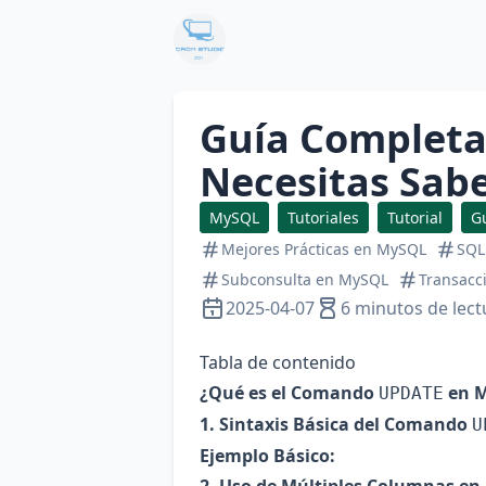
Guía Completa
Necesitas Sab
MySQL
Tutoriales
Tutorial
G
Mejores Prácticas en MySQL
SQL
Subconsulta en MySQL
Transacc
2025-04-07
6 minutos de lect
Tabla de contenido
¿Qué es el Comando
en 
UPDATE
1. Sintaxis Básica del Comando
U
Ejemplo Básico: