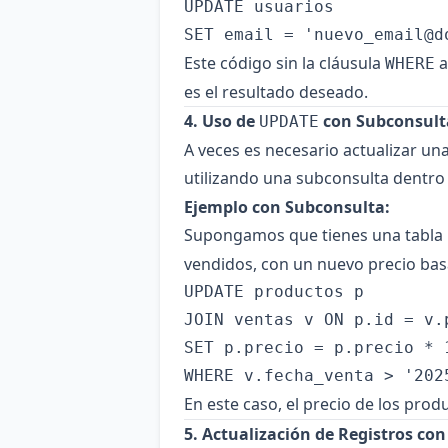
UPDATE usuarios

SET email = '
nuevo_email@d
Este código sin la cláusula
a
WHERE
es el resultado deseado.
4. Uso de
con Subconsult
UPDATE
A veces es necesario actualizar un
utilizando una subconsulta dentr
Ejemplo con Subconsulta:
Supongamos que tienes una tabla
vendidos, con un nuevo precio basa
UPDATE productos p

JOIN ventas v ON p.id = v.p
SET p.precio = p.precio * 1
En este caso, el precio de los pro
5. Actualización de Registros con