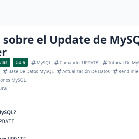
 sobre el Update de MySQ
er
uias
Guia
MySQL
Comando `UPDATE`
Tutorial De M
Base De Datos MySQL
Actualización De Datos
Rendimie
iones MySQL
ura
MySQL?
PDATE