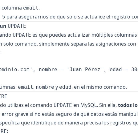
la columna
.
email
para asegurarnos de que solo se actualice el registro c
 5
 un
UPDATE
omando
es que puedes actualizar múltiples columnas
UPDATE
 solo comando, simplemente separa las asignaciones con
:
ominio.com
', nombre = 'Juan Pérez', edad = 30

olumnas:
,
y
, en el mismo comando.
email
nombre
edad
ERE
do utilizas el comando
en MySQL. Sin ella,
todos lo
UPDATE
un error grave si no estás seguro de qué datos estás manipu
pecífica que identifique de manera precisa los registros q
:
ERE